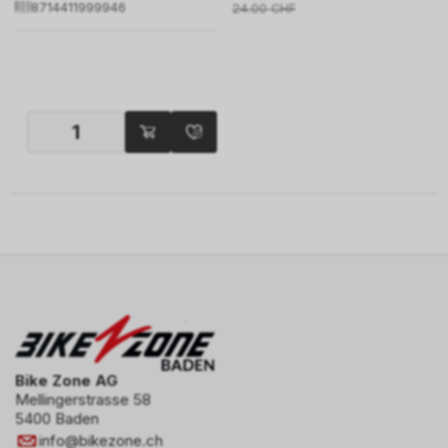
8714411999946
24.00
CHF
Bike Zone AG
Mellingerstrasse 58
5400 Baden
info
@
bikezone.ch