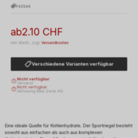
P42544
ab
2.10 CHF
inkl. MwSt., zzgl.
Versandkosten
Verschiedene Varianten verfügbar
Nicht verfügbar
Versand
Nicht verfügbar
Abholung Bike Zone AG
Eine ideale Quelle für Kohlenhydrate. Der Sportriegel besteht
sowohl aus einfachen als auch aus komplexen