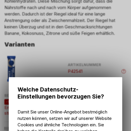
Kohlenhydraten. Diese Mischung sorgt dafür, dass die
Nährstoffe nach und nach vom Körper aufgenommen
werden. Dadurch ist der Riegel ideal für eine lange
Anstrengung oder als Zwischenmahlzeit. Der Riegel hat
keinen Überzug und ist in den Geschmacksrichtungen
Banane, Kokosnuss, Zitrone und süße Feigen erhältlich.
Varianten
ARTIKELNUMMER
P42541
Welche Datenschutz-
Einstellungen bevorzugen Sie?
BEZEICHNUNG
PREIS
-13%
Energy Oat Bar Coconut 1
Damit Sie unser Online-Angebot bestmöglich
2.10
CHF
stück
nutzen können, setzen wir auf unserer Website
Cookies und ähnliche Technologien ein. Sie
8714411010375
2.40
CHF