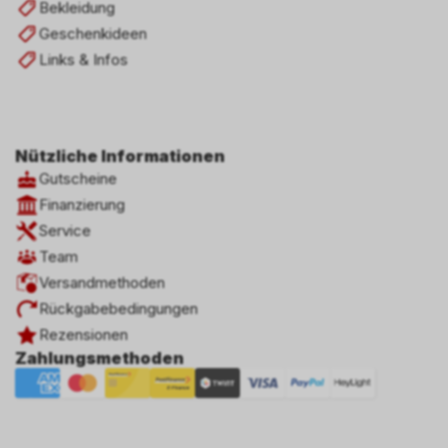
Bekleidung
Geschenkideen
Links & Infos
Nützliche Informationen
Gutscheine
Finanzierung
Service
Team
Versandmethoden
Rückgabebedingungen
Rezensionen
Zahlungsmethoden