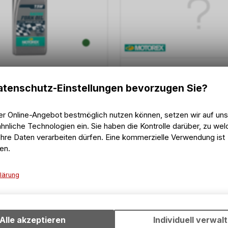
MOTOREX
Racing Fork Oil SAE 5W Fed
tenschutz-Einstellungen bevorzugen Sie?
Flasche 1 L
k Oil SAE 7.5W Federgabelöl
er Online-Angebot bestmöglich nutzen können, setzen wir auf un
hnliche Technologien ein. Sie haben die Kontrolle darüber, zu we
hre Daten verarbeiten dürfen. Eine kommerzielle Verwendung ist
en.
20.50
CHF
20.50
CHF
lärung
23.30
CHF
Technische Funktionen
Wir erfassen und speichern bestimmte Interaktionen und Einstell
Ihrem Gerät, um die grundlegenden Funktionen unseres Online-A
Alle akzeptieren
Individuell verwal
wie die Verwendung des Warenkorbs, zu ermöglichen. Bitte beac