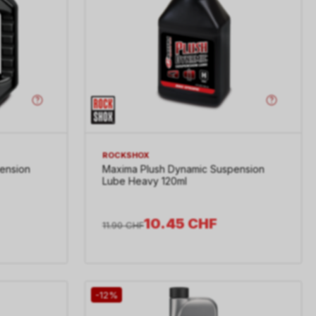
ROCKSHOX
ension
Maxima Plush Dynamic Suspension
Lube Heavy 120ml
10.45
CHF
11.90
CHF
-12%