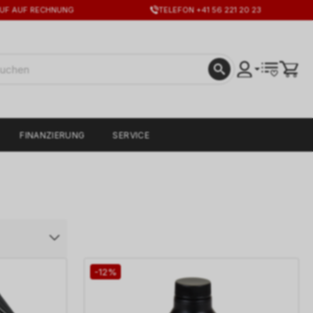
UF AUF RECHNUNG
TELEFON +41 56 221 20 23
FINANZIERUNG
SERVICE
-12%