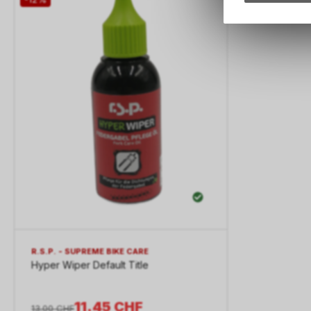
R.S.P. - SUPREME BIKE CARE
Hyper Wiper Default Title
11.45
CHF
13.00
CHF