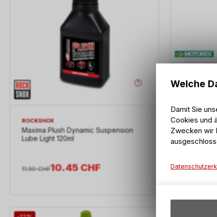
MOTOREX
Welche Da
Racing For
Flasche 1 L
Damit Sie uns
Cookies und ä
ROCKSHOX
Zwecken wir I
Maxima Plush Dynamic Suspension
Lube Light 120ml
ausgeschloss
10.45
CHF
Datenschutzerk
11.90
CHF
23.30
CHF
-12%