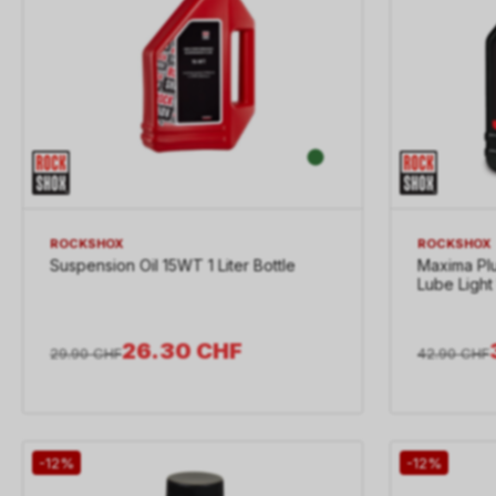
ROCKSHOX
ROCKSHOX
Suspension Oil 15WT 1 Liter Bottle
Maxima Pl
Lube Light 
26.30
CHF
29.90
CHF
42.90
CHF
-12%
-12%