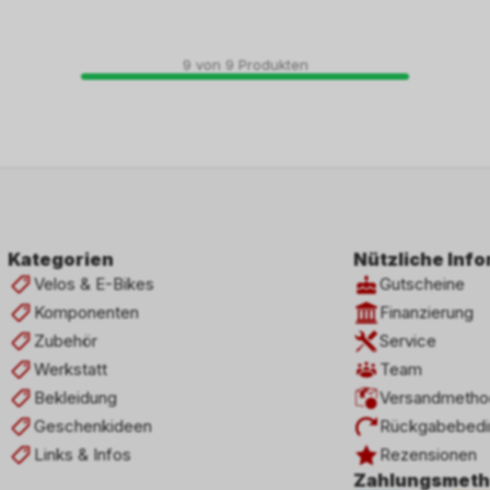
9
von
9
Produkten
Kategorien
Nützliche Inf
Velos & E-Bikes
Gutscheine
Komponenten
Finanzierung
Zubehör
Service
Werkstatt
Team
Bekleidung
Versandmetho
Geschenkideen
Rückgabebedi
Links & Infos
Rezensionen
Zahlungsmet