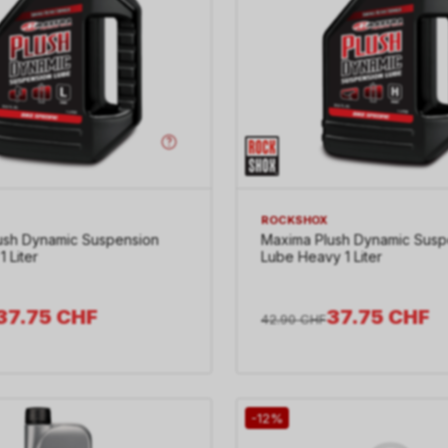
ROCKSHOX
ush Dynamic Suspension
Maxima Plush Dynamic Susp
1 Liter
Lube Heavy 1 Liter
37.75
CHF
37.75
CHF
42.90
CHF
-12%