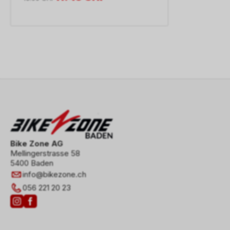
Bike Zone AG
Mellingerstrasse 58
5400 Baden
info
@
bikezone.ch
056 221 20 23