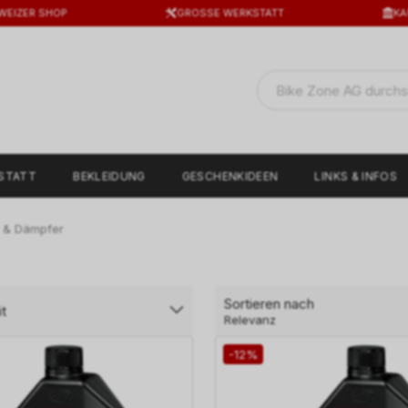
WEIZER SHOP
GROSSE WERKSTATT
KA
STATT
BEKLEIDUNG
GESCHENKIDEEN
LINKS & INFOS
 & Dämpfer
Sortieren nach
t
Relevanz
-12%