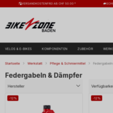
VERSANDKOSTENFREI AB CHF 50.00 *
SCH
VELOS & E-BIKES
KOMPONENTEN
ZUBEHÖR
WERK
Startseite
Werkstatt
Pflege & Schmiermittel
Federgabeln
Federgabeln & Dämpfer
Hersteller
Verfügbarkei
-12%
-12%