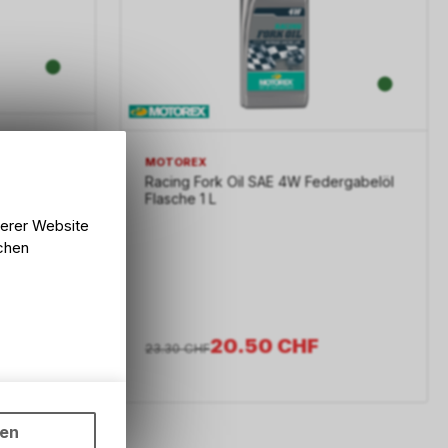
MOTOREX
ergabelöl
Racing Fork Oil SAE 4W Federgabelöl
Flasche 1 L
serer Website
lchen
20.50
CHF
23.30
CHF
ungen auf
ngebots,
ten
hten Sie,