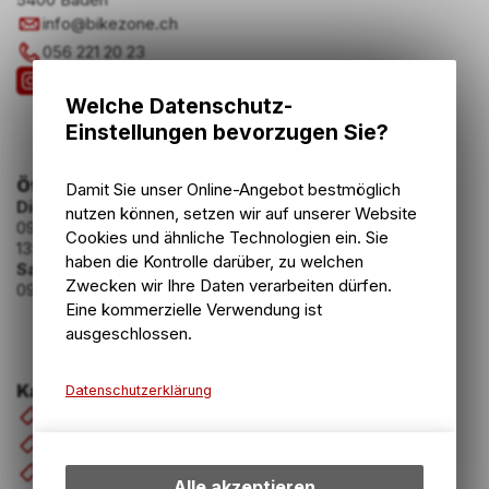
info
@
bikezone.ch
056 221 20 23
Welche Datenschutz-
Einstellungen bevorzugen Sie?
Öffnungszeiten
Damit Sie unser Online-Angebot bestmöglich
Dienstag - Freitag
nutzen können, setzen wir auf unserer Website
09:00 - 12:00 Uhr
Cookies und ähnliche Technologien ein. Sie
13:30 - 18:30 Uhr
haben die Kontrolle darüber, zu welchen
Samstag
Zwecken wir Ihre Daten verarbeiten dürfen.
09:00 - 16:00 Uhr
Eine kommerzielle Verwendung ist
ausgeschlossen.
Kategorien
Datenschutzerklärung
Velos & E-Bikes
Technische Funktionen
Komponenten
Wir erfassen und speichern
Zubehör
bestimmte Interaktionen und
Alle akzeptieren