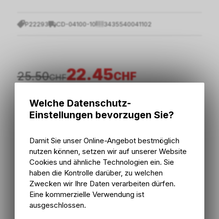
P22293
CD-04100-10
3435540041102
22.45
25.50
CHF
CHF
Welche Datenschutz-
inkl. MwSt., zzgl.
Versandkosten
Einstellungen bevorzugen Sie?
In den Warenkorb
Damit Sie unser Online-Angebot bestmöglich
nutzen können, setzen wir auf unserer Website
2 - 5 Tage ab externem Lager
Cookies und ähnliche Technologien ein. Sie
Versand
2 - 5 Tage ab externem Lager
haben die Kontrolle darüber, zu welchen
Abholung Bike Zone AG
Zwecken wir Ihre Daten verarbeiten dürfen.
Eine kommerzielle Verwendung ist
ausgeschlossen.