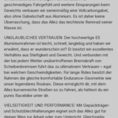
geschmeidiges Fahrgefühl und weitere Einsparungen beim
Gewichts verbauen wir serienmäßig eine Vollcarbongabel,
also ohne Gabelschaft aus Aluminium. Es ist daher keine
Überraschung, dass das Allez das leichteste Rennrad seiner
Klasse ist.
UNGLAUBLICHES VERTRAUEN: Der hochwertige E5
Aluminiumrahmen ist leicht, schnell, langlebig und haben wir
erwähnt, dass er wunderschön ist? Er besitzt ein exzellentes
Verhältnis aus Steifigkeit und Gewicht. Und verbunden mit
der bei jedem Wetter unübertroffenen Bremskraft von
Scheibenbremsen führt das zu ultimativem Vertrauen – egal
bei welchen Geschwindigkeiten. Für lange Rides besitzt der
Rahmen die gleiche komfortable Endurance-Geometrie wie
unser legendäres Roubaix. Diese ermöglicht dir, mit dem
Allez kurvenreiche Straßen so zu fahren, als hättest du ein
pures Racebike unter dir.
VIELSEITIGKEIT UND PERFORMANCE: Mit Gepäckträger-
und Schutzblechhalterungen eignet sich das Allez gut für
deinen Weg zur Arbeit oder zum Unterricht. Gleichzeitig