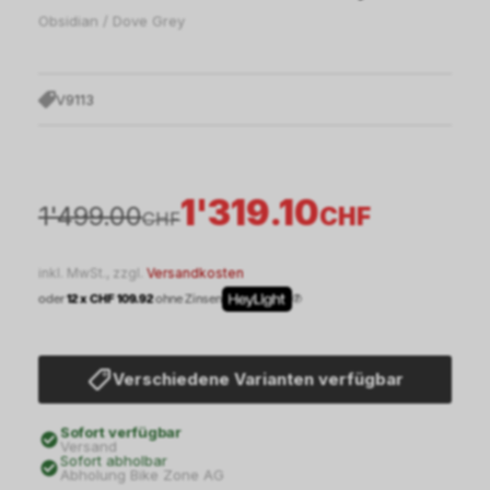
Obsidian / Dove Grey
V9113
1'319.10
1'499.00
CHF
CHF
inkl. MwSt., zzgl.
Versandkosten
oder
12 x CHF 109.92
ohne Zinsen
Verschiedene Varianten verfügbar
Sofort verfügbar
Versand
Sofort abholbar
Abholung Bike Zone AG