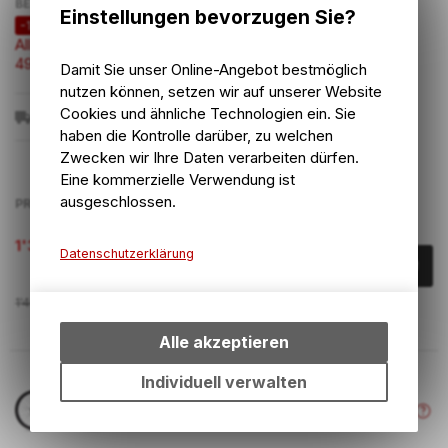
BEZEICHNUNG
Einstellungen bevorzugen Sie?
-12%
Allez Obsidian / Dove Grey
49
RAHMENGRÖSSE
Damit Sie unser Online-Angebot bestmöglich
49 cm / 19"
nutzen können, setzen wir auf unserer Website
Cookies und ähnliche Technologien ein. Sie
90026-6049
196625217050
haben die Kontrolle darüber, zu welchen
Zwecken wir Ihre Daten verarbeiten dürfen.
Eine kommerzielle Verwendung ist
ausgeschlossen.
PREIS
1'319.10
CHF
Datenschutzerklärung
Technische Funktionen
1'499.00
CHF
Wir erfassen und speichern
bestimmte Interaktionen und
Alle akzeptieren
Einstellungen auf Ihrem Gerät,
um die grundlegenden
Individuell verwalten
ARTIKELNUMMER
Funktionen unseres Online-
V9116
Angebots, wie die
Verwendung des Warenkorbs,