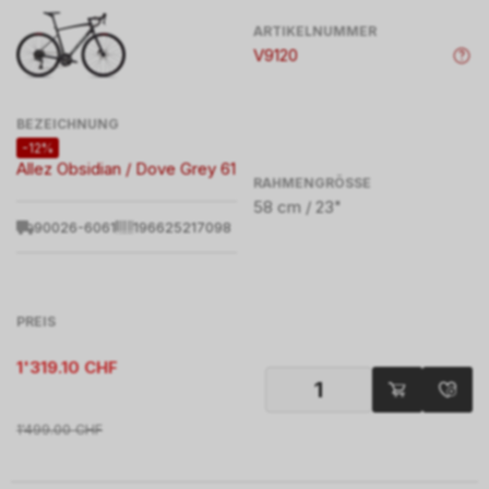
ARTIKELNUMMER
V9120
BEZEICHNUNG
-12%
Allez Obsidian / Dove Grey 61
RAHMENGRÖSSE
58 cm / 23"
90026-6061
196625217098
PREIS
1'319.10
CHF
1'499.00
CHF