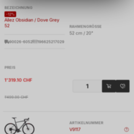
zu ermöglichen. Bitte beachten
BEZEICHNUNG
Sie, dass die gespeicherten
-12%
Daten keinerlei Rückschlüsse
Allez Obsidian / Dove Grey
auf Ihre persönlichen
52
RAHMENGRÖSSE
Informationen zulassen.
52 cm / 20"
90026-6052
196625217029
PREIS
1'319.10
CHF
1'499.00
CHF
ARTIKELNUMMER
V9117