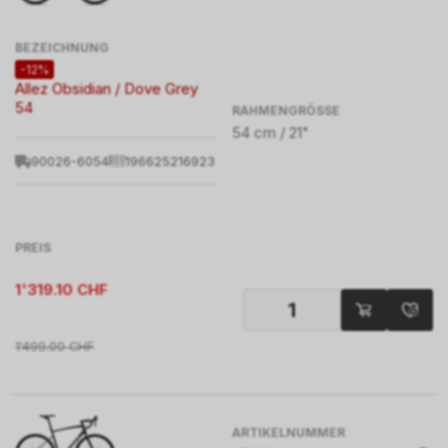
BEZEICHNUNG
-12%
Allez Obsidian / Dove Grey
54
RAHMENGRÖSSE
54 cm / 21"
90026-6054
196625216923
PREIS
1'319.10
CHF
1'499.00
CHF
ARTIKELNUMMER