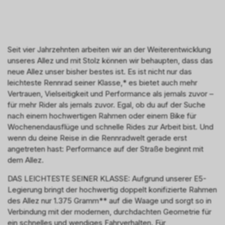
Seit vier Jahrzehnten arbeiten wir an der Weiterentwicklung
unseres Allez und mit Stolz können wir behaupten, dass das
neue Allez unser bisher bestes ist. Es ist nicht nur das
leichteste Rennrad seiner Klasse,* es bietet auch mehr
Vertrauen, Vielseitigkeit und Performance als jemals zuvor –
für mehr Rider als jemals zuvor. Egal, ob du auf der Suche
nach einem hochwertigen Rahmen oder einem Bike für
Wochenendausflüge und schnelle Rides zur Arbeit bist. Und
wenn du deine Reise in die Rennradwelt gerade erst
angetreten hast: Performance auf der Straße beginnt mit
dem Allez.
DAS LEICHTESTE SEINER KLASSE: Aufgrund unserer E5-
Legierung bringt der hochwertig doppelt konifizierte Rahmen
des Allez nur 1.375 Gramm** auf die Waage und sorgt so in
Verbindung mit der modernen, durchdachten Geometrie für
ein schnelles und wendiges Fahrverhalten. Für