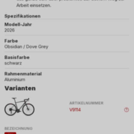
Arbeit einsetzen.
Spezifikationen
Modell-Jahr
2026
Farbe
Obsidian / Dove Grey
Basisfarbe
schwarz
Rahmenmaterial
Aluminium
Varianten
ARTIKELNUMMER
V9114
BEZEICHNUNG