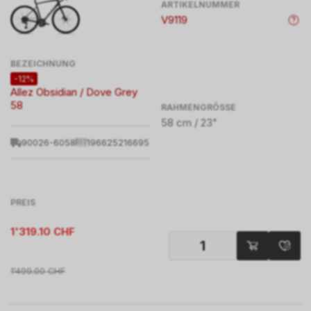
ARTIKELNUMMER
V9119
BEZEICHNUNG
-12%
Allez Obsidian / Dove Grey
58
RAHMENGRÖSSE
58 cm / 23"
90026-6058
196625216695
PREIS
1'319.10
CHF
1'499.00
CHF