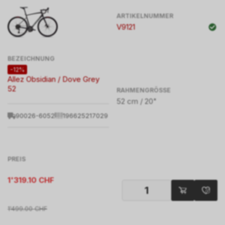
ARTIKELNUMMER
V9121
BEZEICHNUNG
-12%
Allez Obsidian / Dove Grey
52
RAHMENGRÖSSE
52 cm / 20"
90026-6052
196625217029
PREIS
1'319.10
CHF
1'499.00
CHF