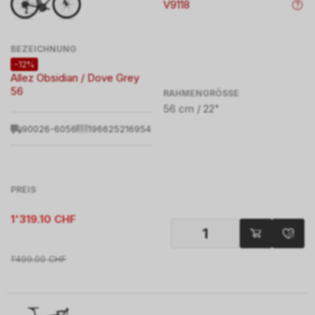
V9118
BEZEICHNUNG
-12%
Allez Obsidian / Dove Grey
56
RAHMENGRÖSSE
56 cm / 22"
90026-6056
196625216954
PREIS
1'319.10
CHF
1'499.00
CHF