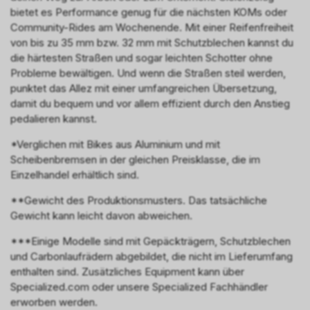
bietet es Performance genug für die nächsten KOMs oder
Community-Rides am Wochenende. Mit einer Reifenfreiheit
von bis zu 35 mm bzw. 32 mm mit Schutzblechen kannst du
die härtesten Straßen und sogar leichten Schotter ohne
Probleme bewältigen. Und wenn die Straßen steil werden,
punktet das Allez mit einer umfangreichen Übersetzung,
damit du bequem und vor allem effizient durch den Anstieg
pedalieren kannst.
*Verglichen mit Bikes aus Aluminium und mit
Scheibenbremsen in der gleichen Preisklasse, die im
Einzelhandel erhältlich sind.
**Gewicht des Produktionsmusters. Das tatsächliche
Gewicht kann leicht davon abweichen.
***Einige Modelle sind mit Gepäckträgern, Schutzblechen
und Carbonlaufrädern abgebildet, die nicht im Lieferumfang
enthalten sind. Zusätzliches Equipment kann über
Specialized.com oder unsere Specialized Fachhändler
erworben werden.