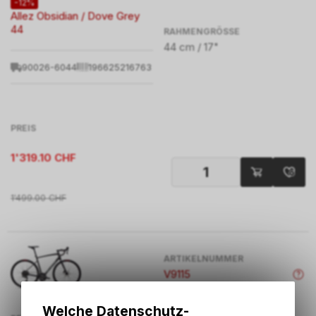
-12%
Allez Obsidian / Dove Grey
44
RAHMENGRÖSSE
44 cm / 17"
90026-6044
196625216763
PREIS
1'319.10
CHF
1'499.00
CHF
ARTIKELNUMMER
V9115
Welche Datenschutz-