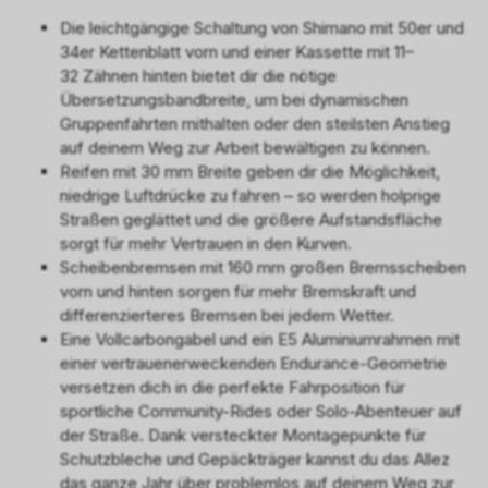
Die leichtgängige Schaltung von Shimano mit 50er und
34er Kettenblatt vorn und einer Kassette mit 11–
32 Zähnen hinten bietet dir die nötige
Übersetzungsbandbreite, um bei dynamischen
Gruppenfahrten mithalten oder den steilsten Anstieg
auf deinem Weg zur Arbeit bewältigen zu können.
Reifen mit 30 mm Breite geben dir die Möglichkeit,
niedrige Luftdrücke zu fahren – so werden holprige
Straßen geglättet und die größere Aufstandsfläche
sorgt für mehr Vertrauen in den Kurven.
Scheibenbremsen mit 160 mm großen Bremsscheiben
vorn und hinten sorgen für mehr Bremskraft und
differenzierteres Bremsen bei jedem Wetter.
Eine Vollcarbongabel und ein E5 Aluminiumrahmen mit
einer vertrauenerweckenden Endurance-Geometrie
versetzen dich in die perfekte Fahrposition für
sportliche Community-Rides oder Solo-Abenteuer auf
der Straße. Dank versteckter Montagepunkte für
Schutzbleche und Gepäckträger kannst du das Allez
das ganze Jahr über problemlos auf deinem Weg zur