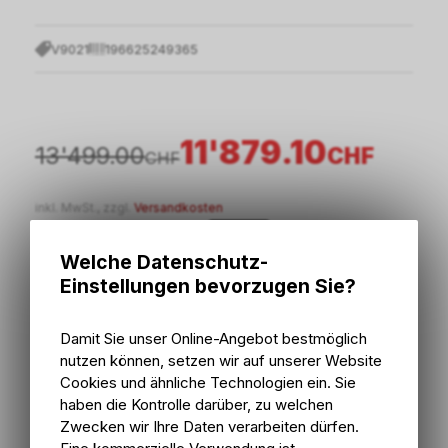
V9021
196625249365
11'879.10
13'499.00
CHF
CHF
inkl. MwSt., zzgl.
Versandkosten
oder
12 x CHF 989.93
ohne Zinsen
Welche Datenschutz-
Einstellungen bevorzugen Sie?
In den Warenkorb
Damit Sie unser Online-Angebot bestmöglich
5 - 10 Tage ab externem Lager
nutzen können, setzen wir auf unserer Website
Versand
5 - 10 Tage ab externem Lager
Cookies und ähnliche Technologien ein. Sie
Abholung Bike Zone AG
haben die Kontrolle darüber, zu welchen
Zwecken wir Ihre Daten verarbeiten dürfen.