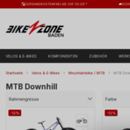
VERSANDKOSTENFREI AB CHF 50.00 *
SCH
VELOS & E-BIKES
KOMPONENTEN
ZUBEHÖR
WERK
Startseite
Velos & E-Bikes
Mountainbike / MTB
MTB Down
MTB Downhill
Rahmengrösse
Farbe
-12%
-12%