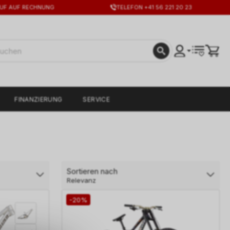
UF AUF RECHNUNG
TELEFON +41 56 221 20 23
FINANZIERUNG
SERVICE
Sortieren nach
Relevanz
-20%