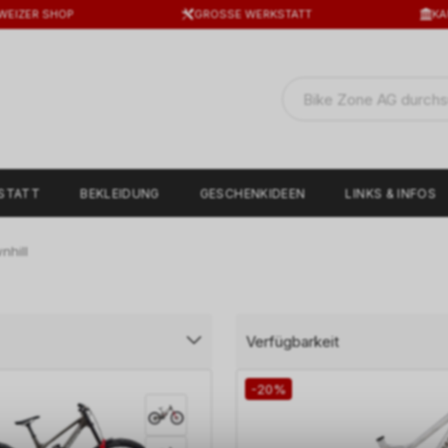
WEIZER SHOP
GROSSE WERKSTATT
KA
STATT
BEKLEIDUNG
GESCHENKIDEEN
LINKS & INFOS
hill
Verfügbarkeit
-20%