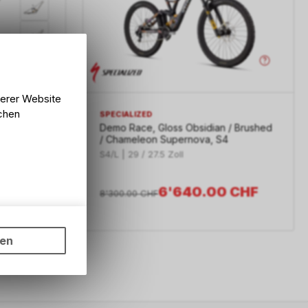
serer Website
 Flake
lchen
SPECIALIZED
Demo Race, Gloss Obsidian / Brushed
/ Chameleon Supernova, S4
S4/L | 29 / 27.5 Zoll
CHF
6'640.00
CHF
8'300.00
CHF
ungen auf
ngebots,
ten
hten Sie,
rsönlichen