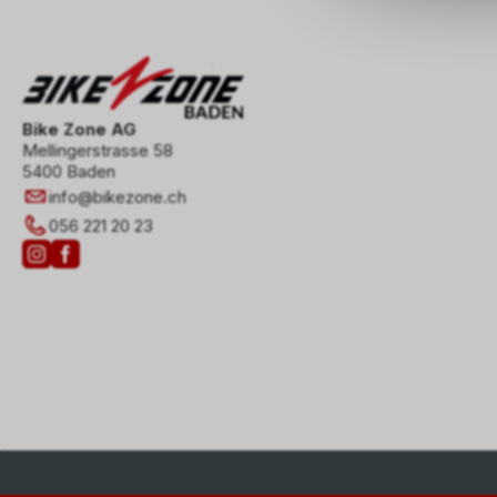
Bike Zone AG
Mellingerstrasse 58
5400 Baden
info
@
bikezone.ch
056 221 20 23