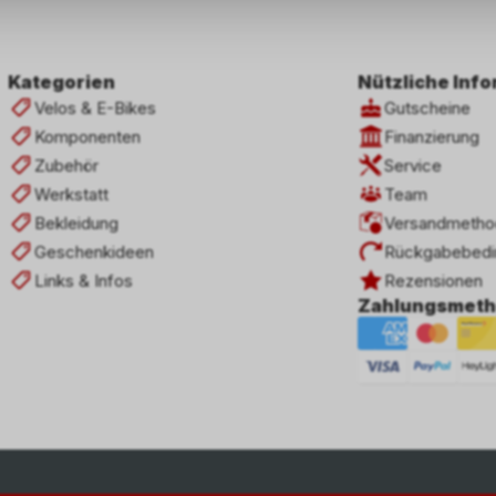
Kategorien
Nützliche Inf
Velos & E-Bikes
Gutscheine
Komponenten
Finanzierung
Zubehör
Service
Werkstatt
Team
Bekleidung
Versandmetho
Geschenkideen
Rückgabebedi
Links & Infos
Rezensionen
Zahlungsmet