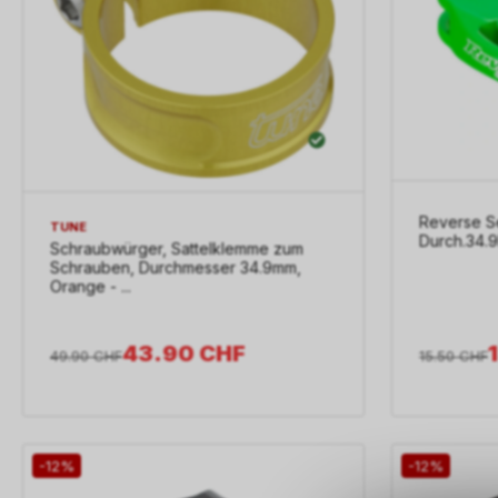
Reverse Se
TUNE
Durch.34.
Schraubwürger, Sattelklemme zum
Schrauben, Durchmesser 34.9mm,
Orange - ...
43.90
CHF
15.50
CHF
49.90
CHF
-12%
-12%