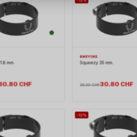
BIKEYOKE
1.8 mm.
Squeezy 35 mm.
30.80
CHF
30.80
CHF
35.00
CHF
-12%