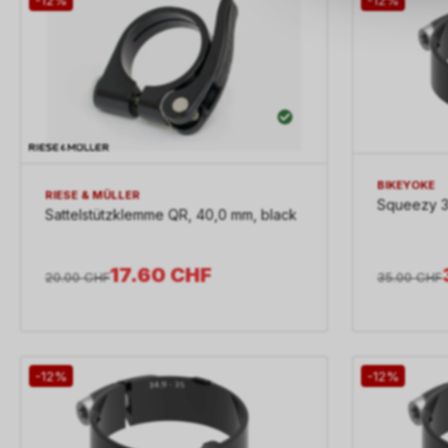
BIKEYOKE
RIESE & MÜLLER
Squeezy 3
Sattelstützklemme QR, 40,0 mm, black
17.60
CHF
35.00
CHF
20.00
CHF
-12%
-12%