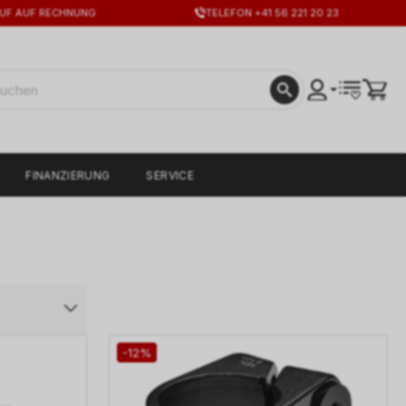
UF AUF RECHNUNG
TELEFON +41 56 221 20 23
FINANZIERUNG
SERVICE
-12%