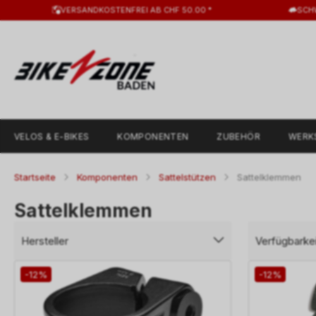
VERSANDKOSTENFREI AB CHF 50.00 *
SCH
VELOS & E-BIKES
KOMPONENTEN
ZUBEHÖR
WERK
Startseite
Komponenten
Sattelstützen
Sattelklemmen
Sattelklemmen
Hersteller
Verfügbarkei
-12%
-12%