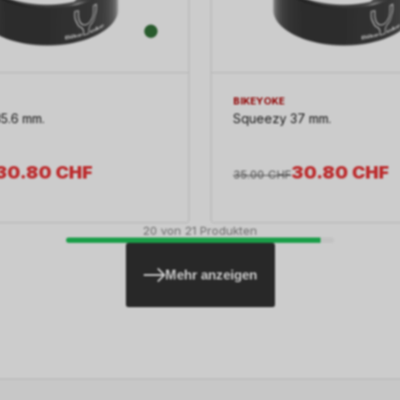
BIKEYOKE
5.6 mm.
Squeezy 37 mm.
30.80
CHF
30.80
CHF
35.00
CHF
20
von
21
Produkten
Mehr anzeigen