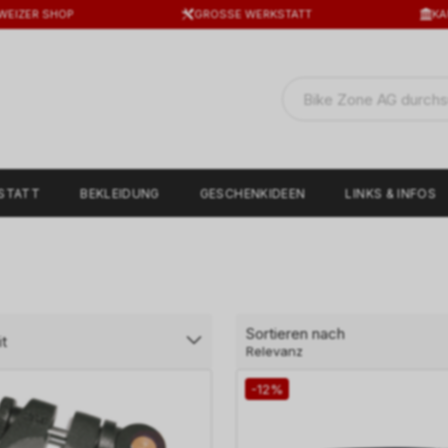
WEIZER SHOP
GROSSE WERKSTATT
KA
STATT
BEKLEIDUNG
GESCHENKIDEEN
LINKS & INFOS
Sortieren nach
t
Relevanz
-12%