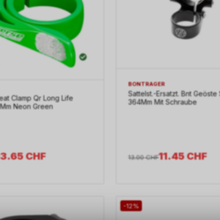
BONTRAGER
Sattelst.-Ersatzt. Bnt Geöste 
at Clamp Qr Long Life
364Mm Mit Schraube
9Mm Neon Green
13.65
CHF
11.45
CHF
13.00
CHF
-12%