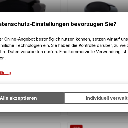
tenschutz-Einstellungen bevorzugen Sie?
er Online-Angebot bestmöglich nutzen können, setzen wir auf un
hnliche Technologien ein. Sie haben die Kontrolle darüber, zu we
hre Daten verarbeiten dürfen. Eine kommerzielle Verwendung ist
BMC
en.
SCOR Seatpost Clamp | # 2
lärung
me Alu 38.6 mm mit zwei
hwarz
Technische Funktionen
Wir erfassen und speichern bestimmte Interaktionen und Einstell
Ihrem Gerät, um die grundlegenden Funktionen unseres Online-A
Alle akzeptieren
Individuell verwal
16.70
CHF
32.45
CHF
19.00
CHF
wie die Verwendung des Warenkorbs, zu ermöglichen. Bitte beac
dass die gespeicherten Daten keinerlei Rückschlüsse auf Ihre pe
Informationen zulassen.
-12%