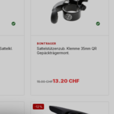
BONTRAGER
Sattelkl.
Sattelstützenzub. Klemme 35mm QR
Gepäckträgermont.
13.20
CHF
15.00
CHF
-12%