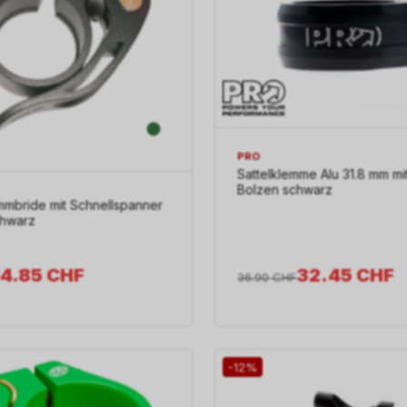
PRO
Sattelklemme Alu 31.8 mm mi
Bolzen schwarz
mmbride mit Schnellspanner
chwarz
14.85
CHF
32.45
CHF
36.90
CHF
-12%