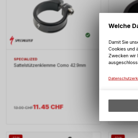
Welche Da
Damit Sie uns
Cookies und ä
Zwecken wir I
SPECIALIZED
ausgeschloss
Sattelstützenklemme Como 42.9mm
PRO
Datenschutzerk
Sattelklem
Bolzen sc
11.45
CHF
13.00
CHF
36.90
CHF
-12%
-12%