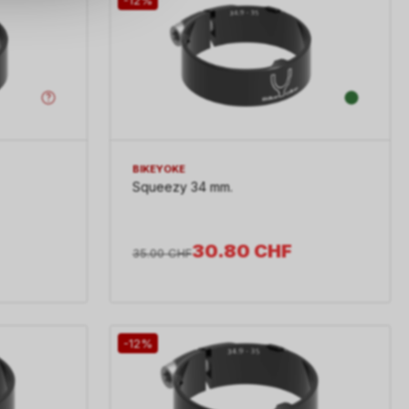
BIKEYOKE
Squeezy 34 mm.
30.80
CHF
35.00
CHF
-12%