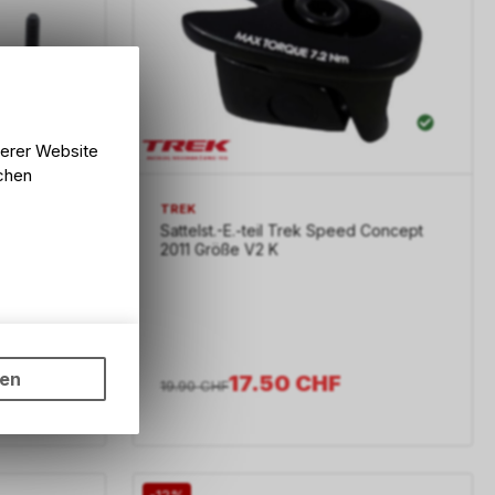
serer Website
lchen
TREK
8
Sattelst.-E.-teil Trek Speed Concept
2011 Größe V2 K
ungen auf
ngebots,
ten
17.50
CHF
19.90
CHF
hten Sie,
rsönlichen
-12%