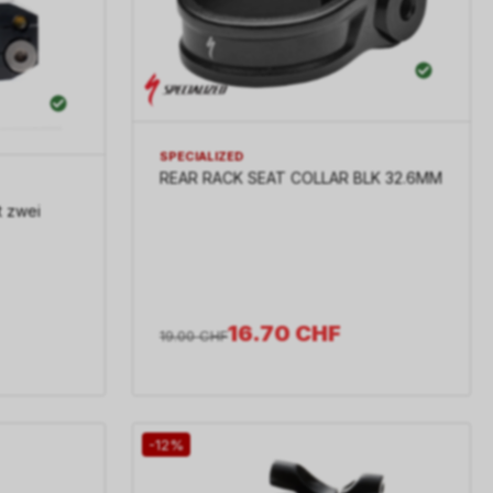
SPECIALIZED
REAR RACK SEAT COLLAR BLK 32.6MM
t zwei
16.70
CHF
19.00
CHF
-12%