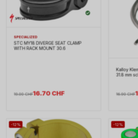
SPECIALIZED
STC MY18 DIVERGE SEAT CLAMP
WITH RACK MOUNT 30.6
Kalloy Kle
31.8 mm s
16.70
CHF
19.00
CHF
16.90
CHF
-12%
-12%