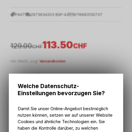
P4471
2973634203 BSP-42
8716683130737
113.50
129.00
CHF
CHF
inkl. MwSt., zzgl.
Versandkosten
In den Warenkorb
Welche Datenschutz-
Einstellungen bevorzugen Sie?
Sofort verfügbar
Versand
Sofort abholbar
Abholung Bike Zone AG
Damit Sie unser Online-Angebot bestmöglich
nutzen können, setzen wir auf unserer Website
Cookies und ähnliche Technologien ein. Sie
haben die Kontrolle darüber, zu welchen