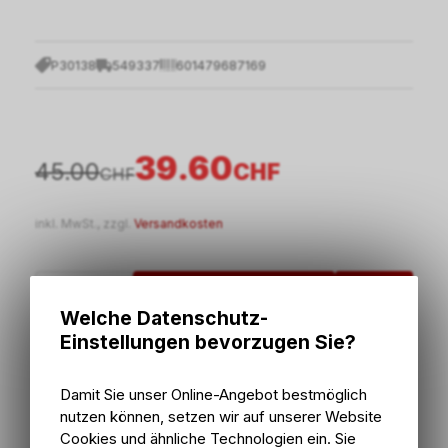
P30138
549337
601479687169
39.60
45.00
CHF
CHF
inkl. MwSt., zzgl.
Versandkosten
In den Warenkorb
Welche Datenschutz-
Einstellungen bevorzugen Sie?
7 - 14 Tage ab externem Lager
Versand
7 - 14 Tage ab externem Lager
Abholung Bike Zone AG
Damit Sie unser Online-Angebot bestmöglich
nutzen können, setzen wir auf unserer Website
Cookies und ähnliche Technologien ein. Sie