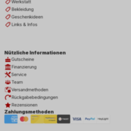
Werkstatt
Bekleidung
Geschenkideen
Links & Infos
Nützliche Informationen
Gutscheine
Finanzierung
Service
Team
Versandmethoden
Rückgabebedingungen
Rezensionen
Zahlungsmethoden