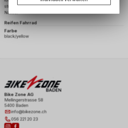
Funktionen unseres Online-
stützen die Stollen und erleichtern die Schlammabgabe bei
Angebots, wie die
Nässe.
Verwendung des Warenkorbs,
zu ermöglichen. Bitte beachten
Reifen Fahrrad
Sie, dass die gespeicherten
Farbe
Daten keinerlei Rückschlüsse
black/yellow
auf Ihre persönlichen
Informationen zulassen.
Bike Zone AG
Mellingerstrasse 58
5400 Baden
info
@
bikezone.ch
056 221 20 23