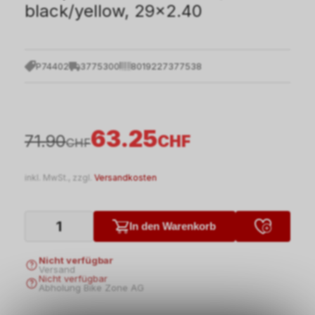
black/yellow, 29x2.40
P74402
3775300
8019227377538
63.25
71.90
CHF
CHF
inkl. MwSt., zzgl.
Versandkosten
In den Warenkorb
Nicht verfügbar
Versand
Nicht verfügbar
Abholung Bike Zone AG