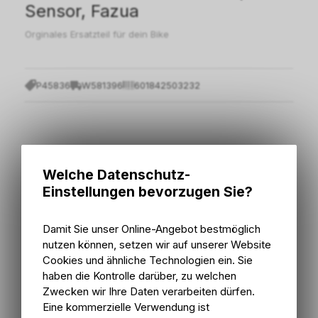
Sensor, Fazua
Orginales Ersatzteil für dein Bike
P45836
W581396
601842503232
48.40
55.00
CHF
CHF
Welche Datenschutz-
Einstellungen bevorzugen Sie?
inkl. MwSt., zzgl.
Versandkosten
Damit Sie unser Online-Angebot bestmöglich
nutzen können, setzen wir auf unserer Website
In den Warenkorb
Cookies und ähnliche Technologien ein. Sie
haben die Kontrolle darüber, zu welchen
Sofort verfügbar
Versand
Zwecken wir Ihre Daten verarbeiten dürfen.
Sofort abholbar
Eine kommerzielle Verwendung ist
Abholung Bike Zone AG