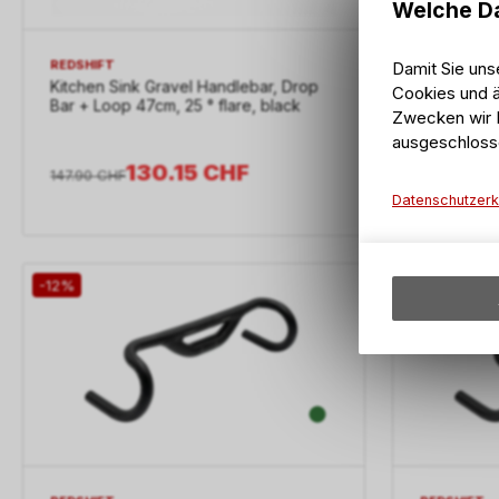
Welche Da
REDSHIFT
REDSHIFT
Damit Sie uns
Kitchen Sink Gravel Handlebar, Drop
Kitchen Si
Cookies und ä
Bar + Loop 47cm, 25 ° flare, black
Bar + Loop
Zwecken wir I
ausgeschloss
130.15
CHF
147.90
CHF
147.90
CHF
Datenschutzerk
-12%
-12%