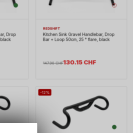
REDSHIFT
ar, Drop
Kitchen Sink Gravel Handlebar, Drop
 black
Bar + Loop 50cm, 25 ° flare, black
130.15
CHF
147.90
CHF
-12%