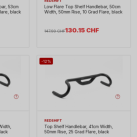
REDSHIFT
bar, 53cm
Low Flare Top Shelf Handlebar, 50cm
lare, black
Width, 50mm Rise, 10 Grad Flare, black
130.15
CHF
147.90
CHF
-12%
REDSHIFT
Width,
Top Shelf Handlebar, 41cm Width,
lack
50mm Rise, 25 Grad Flare, black