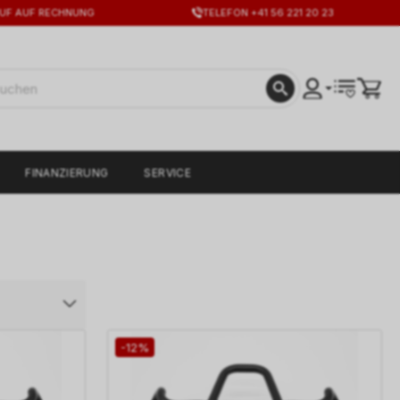
UF AUF RECHNUNG
TELEFON +41 56 221 20 23
FINANZIERUNG
SERVICE
-12%