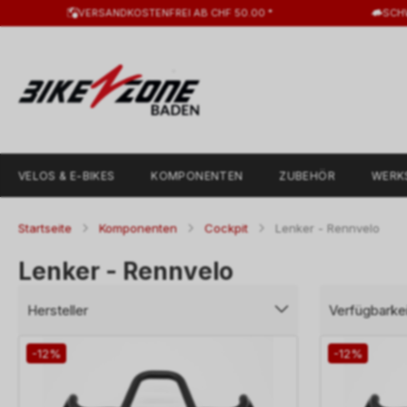
VERSANDKOSTENFREI AB CHF 50.00 *
SCH
VELOS & E-BIKES
KOMPONENTEN
ZUBEHÖR
WERK
Startseite
Komponenten
Cockpit
Lenker - Rennvelo
Lenker - Rennvelo
Hersteller
Verfügbarkei
-12%
-12%