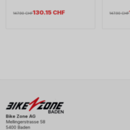
130.15
CHF
147.90
CHF
147.90
CHF
Bike Zone AG
Mellingerstrasse 58
5400 Baden