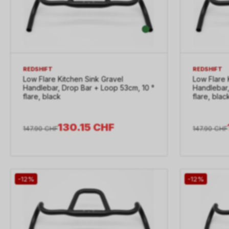
REDSHIFT
REDSHIFT
Low Flare Kitchen Sink Gravel
Low Flare 
Handlebar, Drop Bar + Loop 53cm, 10 °
Handlebar,
flare, black
flare, blac
130.15
CHF
147.90
CHF
147.90
CHF
-12%
-12%