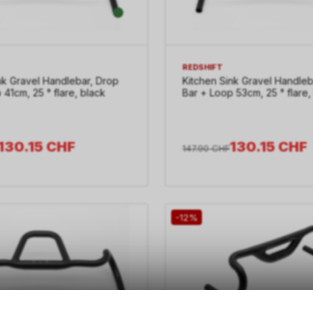
REDSHIFT
nk Gravel Handlebar, Drop
Kitchen Sink Gravel Handleb
 41cm, 25 ° flare, black
Bar + Loop 53cm, 25 ° flare,
130.15
CHF
130.15
CHF
147.90
CHF
-12%