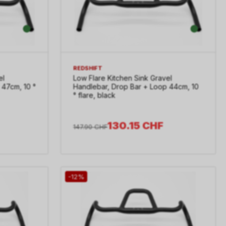
REDSHIFT
el
Low Flare Kitchen Sink Gravel
 47cm, 10 °
Handlebar, Drop Bar + Loop 44cm, 10
° flare, black
130.15
CHF
147.90
CHF
-12%