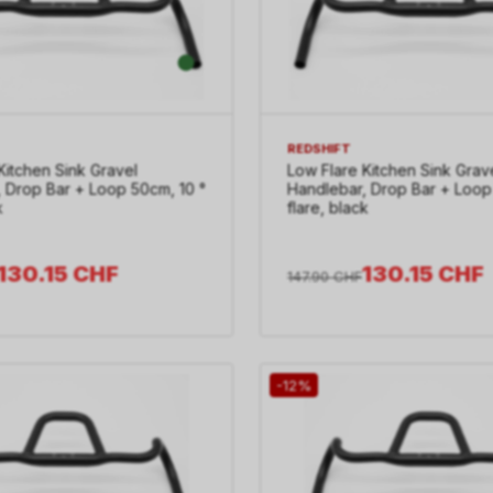
REDSHIFT
Kitchen Sink Gravel
Low Flare Kitchen Sink Grav
 Drop Bar + Loop 50cm, 10 °
Handlebar, Drop Bar + Loop
k
flare, black
130.15
CHF
130.15
CHF
147.90
CHF
-12%