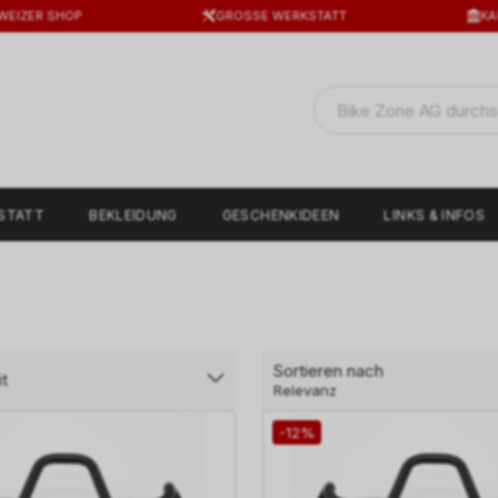
WEIZER SHOP
GROSSE WERKSTATT
KA
STATT
BEKLEIDUNG
GESCHENKIDEEN
LINKS & INFOS
Sortieren nach
t
Relevanz
-12%