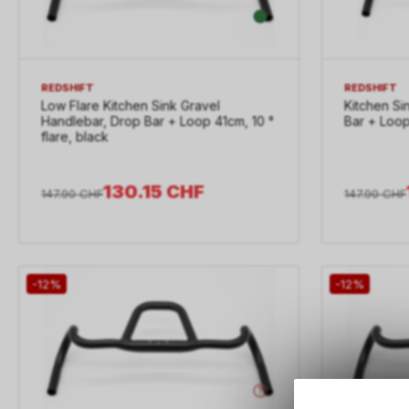
REDSHIFT
REDSHIFT
Low Flare Kitchen Sink Gravel
Kitchen Si
Handlebar, Drop Bar + Loop 41cm, 10 °
Bar + Loop
flare, black
130.15
CHF
147.90
CHF
147.90
CHF
-12%
-12%