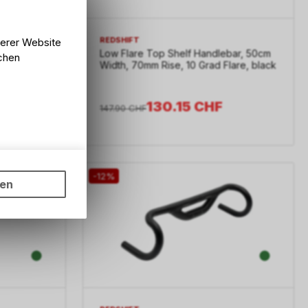
REDSHIFT
serer Website
bar, 53cm
Low Flare Top Shelf Handlebar, 50cm
lchen
lare, black
Width, 70mm Rise, 10 Grad Flare, black
130.15
CHF
147.90
CHF
ungen auf
-12%
ngebots,
ten
hten Sie,
rsönlichen