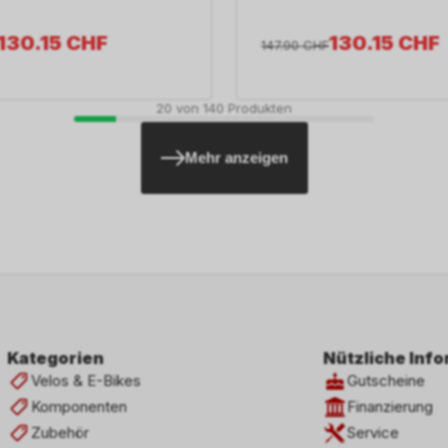
130.15
CHF
130.15
CHF
147.90
CHF
20
von
140
Produkten
Mehr anzeigen
Kategorien
Nützliche Inf
Velos & E-Bikes
Gutscheine
Komponenten
Finanzierung
Zubehör
Service