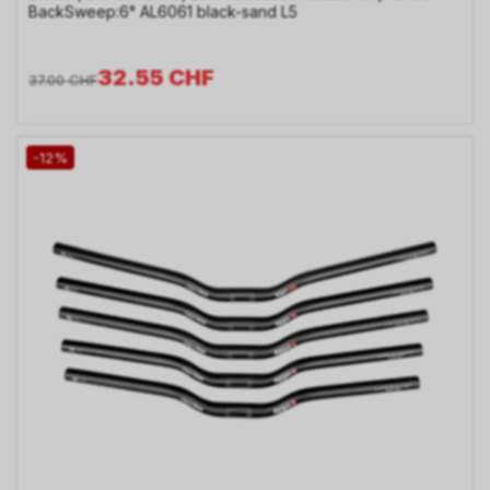
BackSweep:6° AL6061 black-sand L5
32.55
CHF
37.00
CHF
-12%