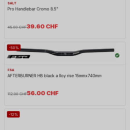
SALT
Pro Handlebar Cromo 8.5"
39.60
CHF
45.00
CHF
-50%
FSA
AFTERBURNER HB black a lloy rise 15mmx740mm
56.00
CHF
112.00
CHF
-12%