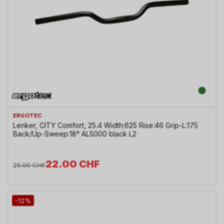
ERGOTEC
Lenker, CITY Comfort, 25.4 Width:625 Rise:46 Grip-L:175
Back/Up-Sweep:18° AL5000 black L2
22.00
CHF
25.00
CHF
-12%