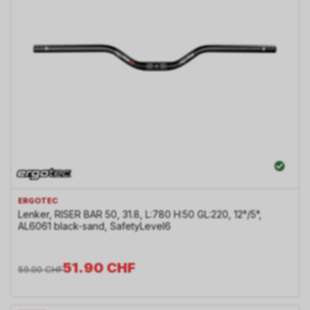
ERGOTEC
Lenker, RISER BAR 50, 31.8, L:780 H:50 GL:220, 12°/5°,
AL6061 black-sand, SafetyLevel6
51.90
CHF
59.00
CHF