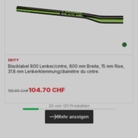
DEITY
Blacklabel 800 Lenker/cintre, 800 mm Breite, 15 mm Rise,
31.8 mm Lenkerklemmung/diamètre du cintre.
104.70
CHF
119.00
CHF
20
von
121
Produkten
Mehr anzeigen