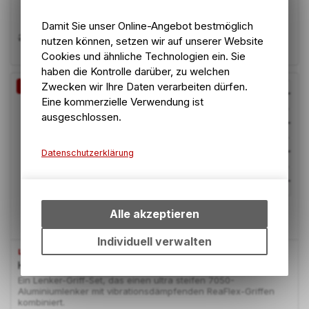
Damit Sie unser Online-Angebot bestmöglich
21.10
CHF
24.00
CHF
nutzen können, setzen wir auf unserer Website
Cookies und ähnliche Technologien ein. Sie
haben die Kontrolle darüber, zu welchen
Zwecken wir Ihre Daten verarbeiten dürfen.
-12%
Eine kommerzielle Verwendung ist
ausgeschlossen.
Datenschutzerklärung
Technische Funktionen
Wir erfassen und speichern
bestimmte Interaktionen und
Alle akzeptieren
Einstellungen auf Ihrem Gerät,
um die grundlegenden
Individuell verwalten
Funktionen unseres Online-
LEATT
Handlebar Kit 6.0 Ø3
Angebots, wie die
Ein Lenker-Griff-Set, das einen ultra steifen 7050-
Verwendung des Warenkorbs,
Aluminiumlenker mit vibrationsdämpfenden ReaFlex-Griffen
zu ermöglichen. Bitte beachten
kombiniert.