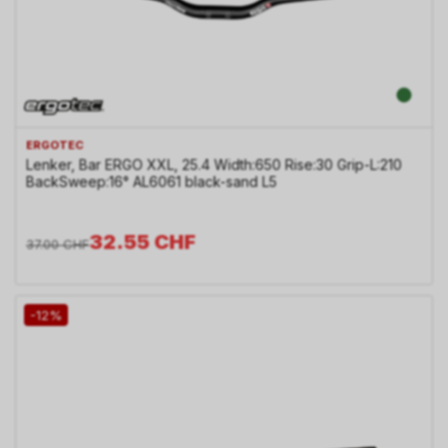
ERGOTEC
Lenker, Bar ERGO XXL, 25.4 Width:650 Rise:30 Grip-L:210
BackSweep:16° AL6061 black-sand L5
32.55
CHF
37.00
CHF
-12%