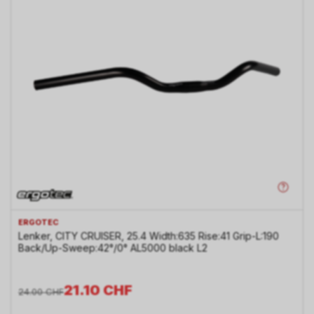
ERGOTEC
Lenker, CITY CRUISER, 25.4 Width:635 Rise:41 Grip-L:190
Back/Up-Sweep:42°/0° AL5000 black L2
21.10
CHF
24.00
CHF