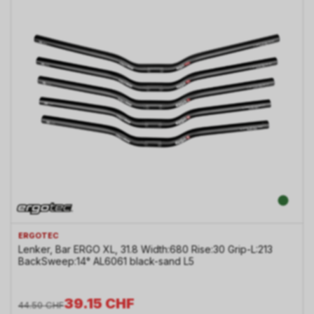
ERGOTEC
Lenker, Bar ERGO XL, 31.8 Width:680 Rise:30 Grip-L:213
BackSweep:14° AL6061 black-sand L5
39.15
CHF
44.50
CHF