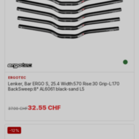
ERGOTEC
Lenker, Bar ERGO S, 25.4 Width:570 Rise:30 Grip-L:170
BackSweep:8° AL6061 black-sand L5
32.55
CHF
37.00
CHF
-12%