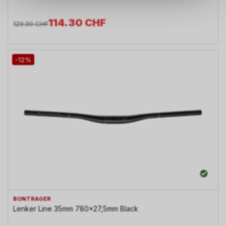
Sie, dass die gespeicherten
Daten keinerlei Rückschlüsse
114.30
CHF
auf Ihre persönlichen
129.90
CHF
Informationen zulassen.
-12%
BONTRAGER
Lenker Line 35mm 780x27,5mm Black