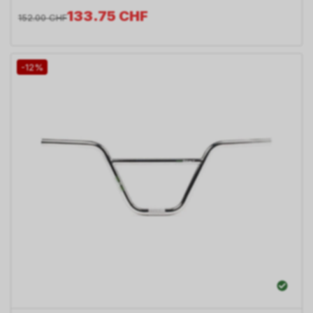
133.75
CHF
152.00
CHF
-12%