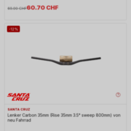
60.70
CHF
69.00
CHF
-12%
SANTA CRUZ
Lenker Carbon 35mm (Rise 35mm 3.5° sweep 800mm) von
neu Fahrrad