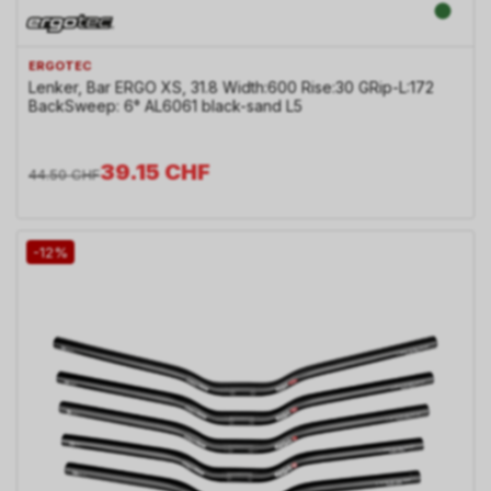
ERGOTEC
Lenker, Bar ERGO XS, 31.8 Width:600 Rise:30 GRip-L:172
BackSweep: 6° AL6061 black-sand L5
39.15
CHF
44.50
CHF
-12%