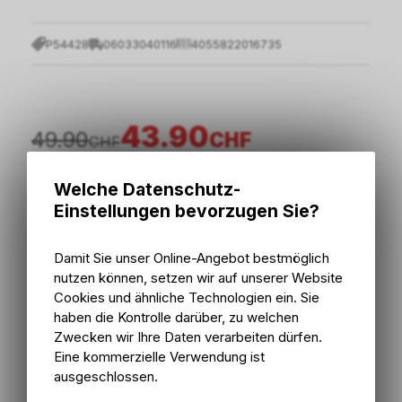
P54428
06033040116
4055822016735
43.90
49.90
CHF
CHF
Welche Datenschutz-
inkl. MwSt., zzgl.
Versandkosten
Einstellungen bevorzugen Sie?
In den Warenkorb
Damit Sie unser Online-Angebot bestmöglich
nutzen können, setzen wir auf unserer Website
1 - 3 Tage ab externem Lager
Cookies und ähnliche Technologien ein. Sie
Versand
1 - 3 Tage ab externem Lager
haben die Kontrolle darüber, zu welchen
Abholung Bike Zone AG
Zwecken wir Ihre Daten verarbeiten dürfen.
Eine kommerzielle Verwendung ist
ausgeschlossen.