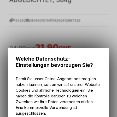
P54252
18095010114
4250612887339
21.90
24.90
CHF
CHF
Welche Datenschutz-
inkl. MwSt., zzgl.
Versandkosten
Einstellungen bevorzugen Sie?
Damit Sie unser Online-Angebot bestmöglich
In den Warenkorb
nutzen können, setzen wir auf unserer Website
Cookies und ähnliche Technologien ein. Sie
1 - 3 Tage ab externem Lager
haben die Kontrolle darüber, zu welchen
Versand
1 - 3 Tage ab externem Lager
Zwecken wir Ihre Daten verarbeiten dürfen.
Abholung Bike Zone AG
Eine kommerzielle Verwendung ist
ausgeschlossen.