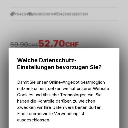
P54254
18095030114
4250612887391
52.70
59.90
CHF
CHF
Welche Datenschutz-
inkl. MwSt., zzgl.
Versandkosten
Einstellungen bevorzugen Sie?
In den Warenkorb
Damit Sie unser Online-Angebot bestmöglich
nutzen können, setzen wir auf unserer Website
Sofort verfügbar
Cookies und ähnliche Technologien ein. Sie
Versand
Sofort abholbar
haben die Kontrolle darüber, zu welchen
Abholung Bike Zone AG
Zwecken wir Ihre Daten verarbeiten dürfen.
Eine kommerzielle Verwendung ist
ausgeschlossen.