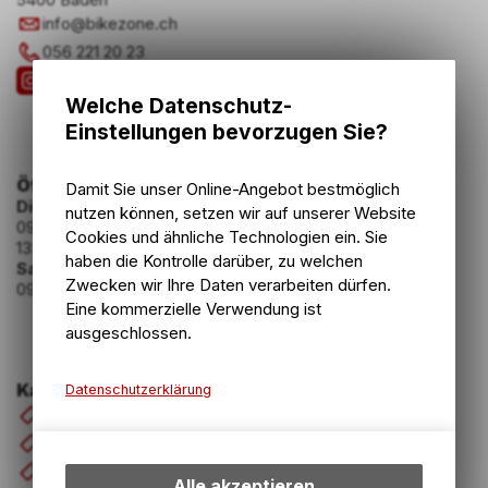
info
@
bikezone.ch
056 221 20 23
Welche Datenschutz-
Einstellungen bevorzugen Sie?
Öffnungszeiten
Damit Sie unser Online-Angebot bestmöglich
Dienstag - Freitag
nutzen können, setzen wir auf unserer Website
09:00 - 12:00 Uhr
Cookies und ähnliche Technologien ein. Sie
13:30 - 18:30 Uhr
haben die Kontrolle darüber, zu welchen
Samstag
Zwecken wir Ihre Daten verarbeiten dürfen.
09:00 - 16:00 Uhr
Eine kommerzielle Verwendung ist
ausgeschlossen.
Kategorien
Datenschutzerklärung
Velos & E-Bikes
Technische Funktionen
Komponenten
Wir erfassen und speichern
Zubehör
bestimmte Interaktionen und
Alle akzeptieren