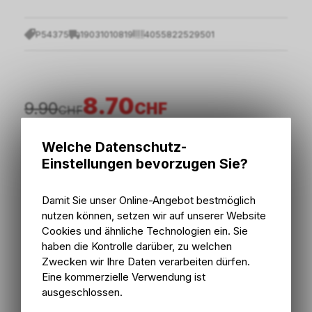
P54375
19031010819
4055822529501
8.70
9.90
CHF
CHF
Welche Datenschutz-
inkl. MwSt., zzgl.
Versandkosten
Einstellungen bevorzugen Sie?
In den Warenkorb
Damit Sie unser Online-Angebot bestmöglich
nutzen können, setzen wir auf unserer Website
Sofort verfügbar
Cookies und ähnliche Technologien ein. Sie
Versand
Sofort abholbar
haben die Kontrolle darüber, zu welchen
Abholung Bike Zone AG
Zwecken wir Ihre Daten verarbeiten dürfen.
Eine kommerzielle Verwendung ist
ausgeschlossen.