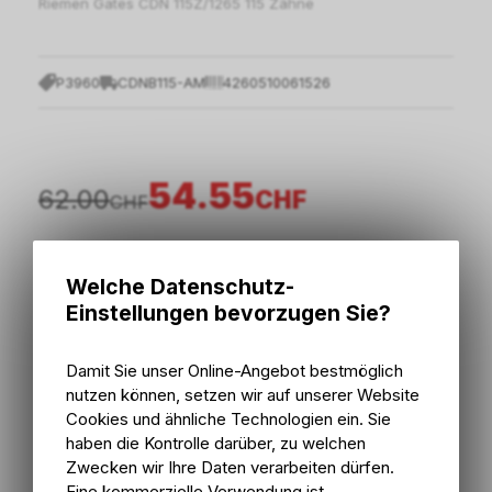
Riemen Gates CDN 115Z/1265 115 Zähne
P3960
CDNB115-AM
4260510061526
54.55
62.00
CHF
CHF
inkl. MwSt., zzgl.
Versandkosten
Welche Datenschutz-
Einstellungen bevorzugen Sie?
In den Warenkorb
Damit Sie unser Online-Angebot bestmöglich
3 - 6 Tage ab externem Lager
nutzen können, setzen wir auf unserer Website
Versand
3 - 6 Tage ab externem Lager
Cookies und ähnliche Technologien ein. Sie
Abholung Bike Zone AG
haben die Kontrolle darüber, zu welchen
Zwecken wir Ihre Daten verarbeiten dürfen.
Eine kommerzielle Verwendung ist