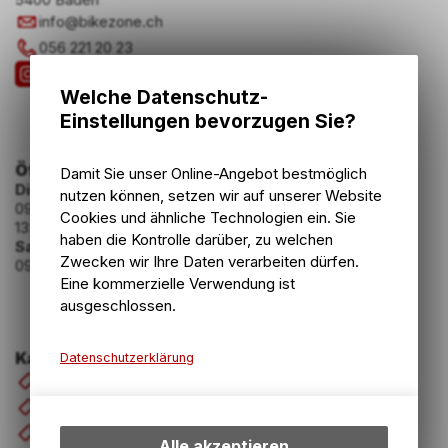
info
@
bikezone.ch
056 221 20 23
Welche Datenschutz-
Einstellungen bevorzugen Sie?
Öffnungszeiten
Damit Sie unser Online-Angebot bestmöglich
Dienstag - Freitag
nutzen können, setzen wir auf unserer Website
09:00 - 12:00 Uhr
Cookies und ähnliche Technologien ein. Sie
13:30 - 18:30 Uhr
haben die Kontrolle darüber, zu welchen
Samstag
Zwecken wir Ihre Daten verarbeiten dürfen.
09:00 - 16:00 Uhr
Eine kommerzielle Verwendung ist
ausgeschlossen.
Kategorien
Datenschutzerklärung
Velos & E-Bikes
Technische Funktionen
Komponenten
Wir erfassen und speichern
Zubehör
bestimmte Interaktionen und
Alle akzeptieren