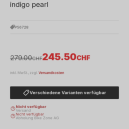
indigo pearl
P56728
245.50
279.00
CHF
CHF
inkl. MwSt., zzgl.
Versandkosten
Verschiedene Varianten verfügbar
Nicht verfügbar
Versand
Nicht verfügbar
Abholung Bike Zone AG