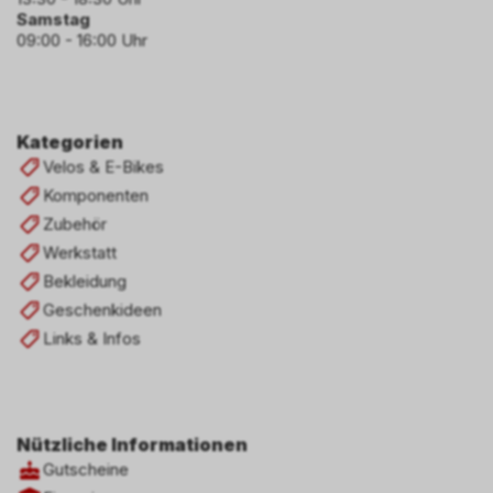
Samstag
09:00 - 16:00 Uhr
Kategorien
Velos & E-Bikes
Komponenten
Zubehör
Werkstatt
Bekleidung
Geschenkideen
Links & Infos
Nützliche Informationen
Gutscheine