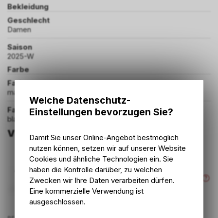
Bekleidung
Geschlecht
Damen
Saison
2025-W
Farbe
Farbe
matte indigo pearl
Welche Datenschutz-
Farbgruppe
Einstellungen bevorzugen Sie?
blau
Varianten
Damit Sie unser Online-Angebot bestmöglich
nutzen können, setzen wir auf unserer Website
Cookies und ähnliche Technologien ein. Sie
ARTIKELNUMMER
haben die Kontrolle darüber, zu welchen
P56169
Zwecken wir Ihre Daten verarbeiten dürfen.
Eine kommerzielle Verwendung ist
ausgeschlossen.