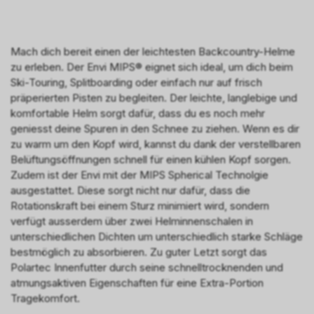
Mach dich bereit einen der leichtesten Backcountry-Helme
zu erleben. Der Envi MIPS® eignet sich ideal, um dich beim
Ski-Touring, Splitboarding oder einfach nur auf frisch
präperierten Pisten zu begleiten. Der leichte, langlebige und
komfortable Helm sorgt dafür, dass du es noch mehr
geniesst deine Spuren in den Schnee zu ziehen. Wenn es dir
zu warm um den Kopf wird, kannst du dank der verstellbaren
Belüftungsöffnungen schnell für einen kühlen Kopf sorgen.
Zudem ist der Envi mit der MIPS Spherical Technolgie
ausgestattet. Diese sorgt nicht nur dafür, dass die
Rotationskraft bei einem Sturz minimiert wird, sondern
verfügt ausserdem über zwei Helminnenschalen in
unterschiedlichen Dichten um unterschiedlich starke Schläge
bestmöglich zu absorbieren. Zu guter Letzt sorgt das
Polartec Innenfutter durch seine schnelltrocknenden und
atmungsaktiven Eigenschaften für eine Extra-Portion
Tragekomfort.