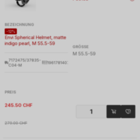
BEZEICHNUNG
-12%
Envi Spherical Helmet, matte
indigo pearl, M 55.5-59
GRÖSSE
M 55.5-59
7172475/37835-
196178140799
C04-M
PREIS
245.50
CHF
279.00
CHF