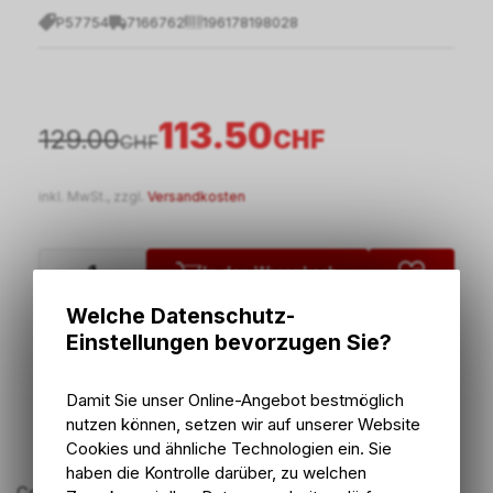
P57754
7166762
196178198028
113.50
129.00
CHF
CHF
inkl. MwSt., zzgl.
Versandkosten
In den Warenkorb
Welche Datenschutz-
2 - 5 Tage ab externem Lager
Einstellungen bevorzugen Sie?
Versand
2 - 5 Tage ab externem Lager
Abholung Bike Zone AG
Damit Sie unser Online-Angebot bestmöglich
nutzen können, setzen wir auf unserer Website
Cookies und ähnliche Technologien ein. Sie
haben die Kontrolle darüber, zu welchen
Comp Ersatzscheibe